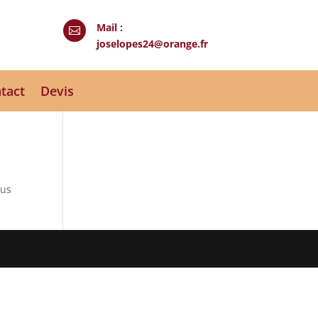
Mail :

joselopes24@orange.fr
tact
Devis
sus